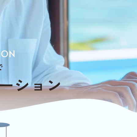
ION
で
ー
シ
ョ
ン